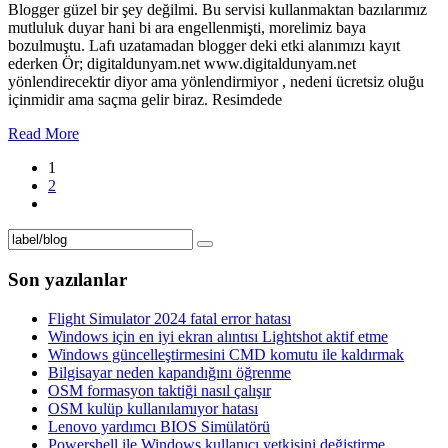
Blogger güzel bir şey değilmi. Bu servisi kullanmaktan bazılarımız
mutluluk duyar hani bi ara engellenmişti, morelimiz baya
bozulmuştu. Lafı uzatamadan blogger deki etki alanımızı kayıt
ederken Ör; digitaldunyam.net www.digitaldunyam.net
yönlendirecektir diyor ama yönlendirmiyor , nedeni ücretsiz oluğu
içinmidir ama saçma gelir biraz. Resimdede
Read More
1
2
Son yazılanlar
Flight Simulator 2024 fatal error hatası
Windows için en iyi ekran alıntısı Lightshot aktif etme
Windows güncelleştirmesini CMD komutu ile kaldırmak
Bilgisayar neden kapandığını öğrenme
OSM formasyon taktiği nasıl çalışır
OSM kulüp kullanılamıyor hatası
Lenovo yardımcı BIOS Simülatörü
Powershell ile Windows kullanıcı yetkisini değiştirme